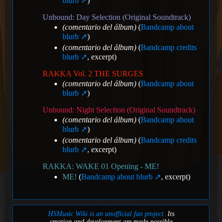
blurb
)
Unbound: Day Selection (Original Soundtrack)
(comentario del álbum)
(
Bandcamp about
blurb
)
(comentario del álbum)
(
Bandcamp credits
blurb
, excerpt)
RAKKA Vol. 2 THE SURGES
(comentario del álbum)
(
Bandcamp about
blurb
)
Unbound: Night Selection (Original Soundtrack)
(comentario del álbum)
(
Bandcamp about
blurb
)
(comentario del álbum)
(
Bandcamp credits
blurb
, excerpt)
RAKKA: WAKE 01 Opening - ME!
ME!
(
Bandcamp about blurb
, excerpt)
HSMusic Wiki is an unofficial fan project.
Its
creation and development are made possible