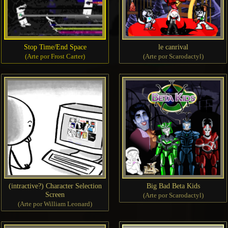
Stop Time/End Space
le canrival
(Arte por Frost Carter)
(Arte por Scarodactyl)
(intractive?) Character Selection
Big Bad Beta Kids
Screen
(Arte por Scarodactyl)
(Arte por William Leonard)