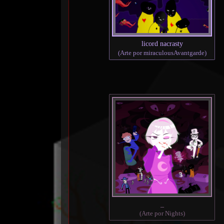
licord nacrasty
(Arte por miraculousAvantgarde)
_
(Arte por Nights)