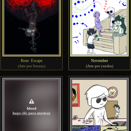
Rose: Escape
November
(Arte por Sozzay)
(Arte por yazshu)
blood
haga clic para mostrar