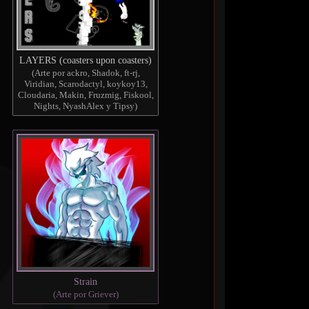
LAYERS (coasters upon coasters)
(Arte por ackro, Shadok, ft-rj,
Viridian, Scarodactyl, koykoy13,
Cloudaria, Makin, Fruzmig, Fiskool,
Nights, NyashAlex y Tipsy)
Strain
(Arte por Griever)