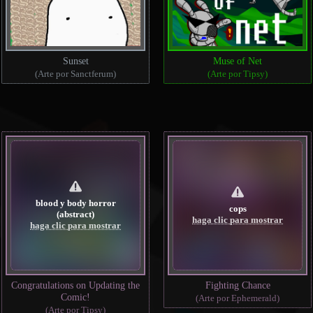
Sunset
Muse of Net
(Arte por Sanctferum)
(Arte por Tipsy)
blood y body horror
cops
(abstract)
haga clic para mostrar
haga clic para mostrar
Congratulations on Updating the
Fighting Chance
Comic!
(Arte por Ephemerald)
(Arte por Tipsy)