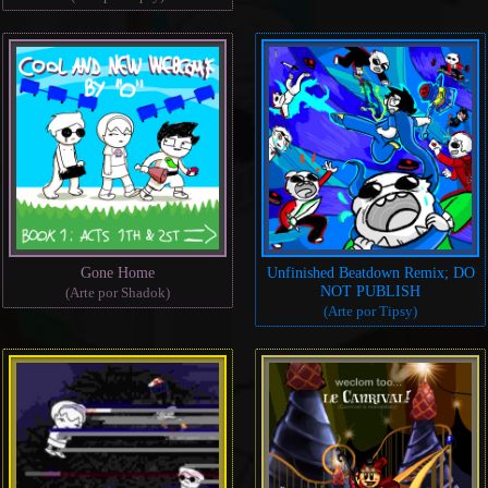
Gone Home
Unfinished Beatdown Remix; DO
NOT PUBLISH
(Arte por Shadok)
(Arte por Tipsy)