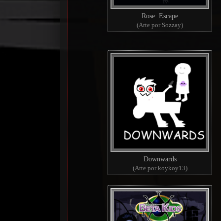
Rose: Escape
(Arte por Sozzay)
Downwards
(Arte por koykoy13)