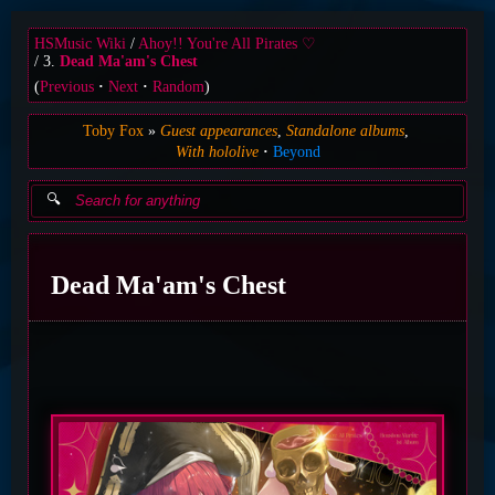
HSMusic Wiki
Ahoy!! You're All Pirates ♡
3.
Dead Ma'am's Chest
(
Previous
Next
Random
)
Toby Fox
Guest appearances
Standalone albums
With hololive
Beyond
Dead Ma'am's Chest