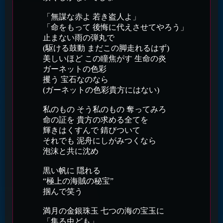
「無謀な赤よ 若き盗人よ」
「命をもって 後悔に代えさせてやろう」
止まない雨の弾丸で
(駆ける鼓動 まだこの脚走れるはず)
美しいほど この瞳焦がす 生命の炎
ガーネットの色彩
攫う 宝石なのなら
(ガーネットの色彩貴方にはない)
私のもの そう私のもの 奪ってみろ
命の証を 貴方の求める全てを
輝きはくすんで 錆びついて
それでも 泥舟にしがみつくなら
泡沫と共に沈め
黒い帆に 隠れる
“極上の海賊の秘宝”
掴んで笑う
満月の金銀珠玉 七つの海の宝玉に
「集る虫ども」