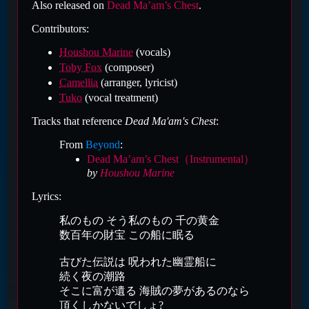
Also released on
Dead Ma’am’s Chest
.
Contributors:
Houshou Marine
(vocals)
Toby Fox
(composer)
Camellia
(arranger, lyricist)
Tuko
(vocal treatment)
Tracks that reference
Dead Ma'am's Chest
:
From
Beyond
:
Dead Ma’am’s Chest（Instrumental）
by
Houshou Marine
Lyrics:
私のもの そう私のもの 千の黄金
数百年の財宝 この船に眠る
古びた伝説は 呪われた幽霊船に
続く夜の潮路
そこに富が遺る 海賊の夢があるのなら
頂くしかないでしょ?