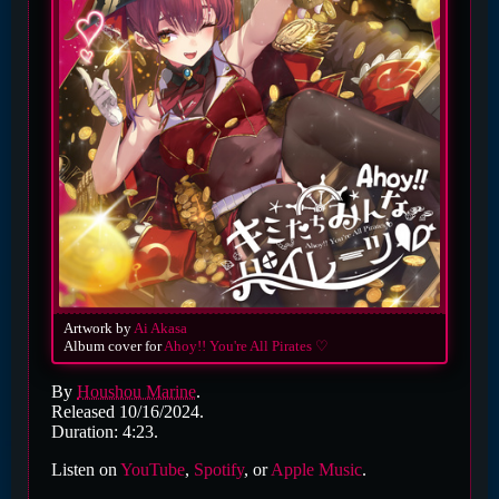
Artwork by
Ai Akasa
Album cover for
Ahoy!! You're All Pirates ♡
By
Houshou Marine
.
Released 10/16/2024.
Duration: 4:23.
Listen on
YouTube
,
Spotify
, or
Apple Music
.