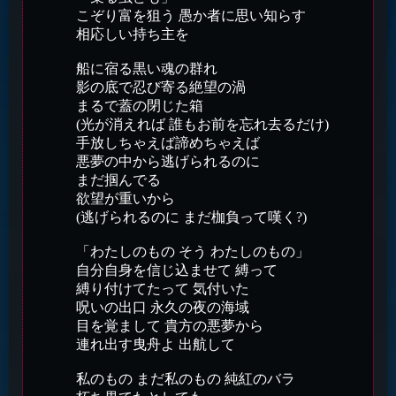
こぞり富を狙う 愚か者に思い知らす
相応しい持ち主を
船に宿る黒い魂の群れ
影の底で忍び寄る絶望の渦
まるで蓋の閉じた箱
(光が消えれば 誰もお前を忘れ去るだけ)
手放しちゃえば諦めちゃえば
悪夢の中から逃げられるのに
まだ掴んでる
欲望が重いから
(逃げられるのに まだ枷負って嘆く?)
「わたしのもの そう わたしのもの」
自分自身を信じ込ませて 縛って
縛り付けてたって 気付いた
呪いの出口 永久の夜の海域
目を覚まして 貴方の悪夢から
連れ出す曳舟よ 出航して
私のもの まだ私のもの 純紅のバラ