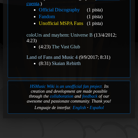
cuenta.
)
Official Discography
(1 pista)
Fandom
(1 pista)
Unofficial MSPA Fans
(1 pista)
coloUrs and mayhem: Universe B
(13/4/2012;
4:23)
(4:23)
The Vast Glub
Land of Fans and Music 4
(9/9/2017; 8:31)
(8:31)
Skaian Rebirth
HSMusic Wiki is an unofficial fan project.
Its
creation and development are made possible
through the
collaboration
and
feedback
of our
awesome and passionate community. Thank you!
Lenguaje de interfaz:
English
Español