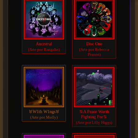
Ancestral
Disc One
(Arte por Rangzhe)
(Arte por Rebecca
Peason)
♉W1th W1ngs♉
♋️A Peace Worth
Fighting For♋️
(Arte por Molly)
(Arte por Lilly Higgs)