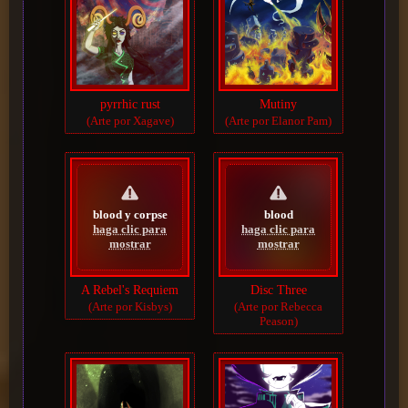
pyrrhic rust
Mutiny
(Arte por Xagave)
(Arte por Elanor Pam)
blood y corpse
blood
haga clic para
haga clic para
mostrar
mostrar
A Rebel's Requiem
Disc Three
(Arte por Kisbys)
(Arte por Rebecca
Peason)