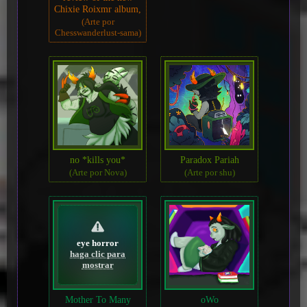
Chixie Roixmr album,
(Arte por
Chesswanderlust-sama)
no *kills you*
Paradox Pariah
(Arte por Nova)
(Arte por shu)
eye horror
haga clic para
mostrar
Mother To Many
oWo