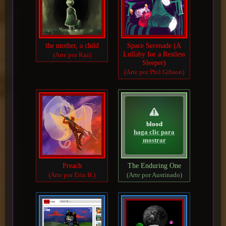
the mother, a child
Space Serenade (A
Lullaby for a Restless
(Arte por Kaz)
Sleeper)
(Arte por Phil Gibson)
blood
haga clic para
mostrar
Preach
The Enduring One
(Arte por Erin B.)
(Arte por Austinado)