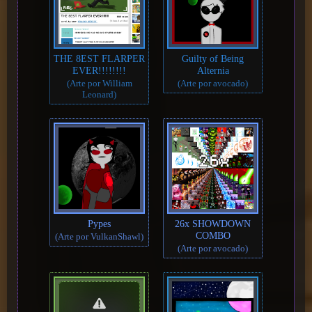
THE 8EST FLARPER
Guilty of Being
EVER!!!!!!!!
Alternia
(Arte por William
(Arte por avocado)
Leonard)
Pypes
26x SHOWDOWN
COMBO
(Arte por VulkanShawl)
(Arte por avocado)