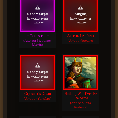
blood y corpse
hanging
haga clic para
haga clic para
mostrar
mostrar
♒Tumescent♒
Ancestral Anthem
(Arte por Sigourney
(Arte por bootsie)
Martin)
blood y corpse
haga clic para
mostrar
Orphaner's Ocean
Nothing Will Ever Be
The Same
(Arte por YoItsCro)
(Arte por Anna
Rodman)