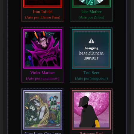
Iron Infidel
Jade Mother
(Arte por Elanor Pam)
(Arte por Zilon)
hanging
haga clic para
mostrar
Violet Mariner
Teal Seer
(Arte por rumminov)
(Arte por Sangcoon)
Nine Lives One Love
Ratscrew Reel