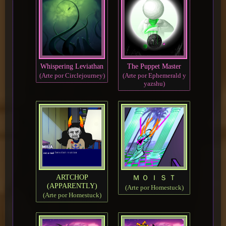
Whispering Leviathan
The Puppet Master
(Arte por Circlejourney)
(Arte por Ephemerald y
yazshu)
ARTCHOP
Ｍ Ｏ Ｉ Ｓ Ｔ
(APPARENTLY)
(Arte por Homestuck)
(Arte por Homestuck)