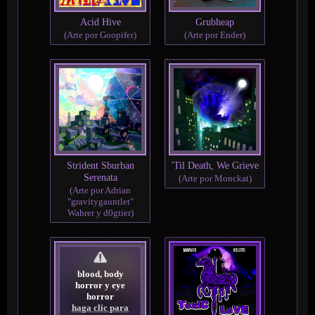
Acid Hive
Grubheap
(Arte por Goopifer)
(Arte por Ender)
Strident Sburban
'Til Death, We Grieve
Serenata
(Arte por Monckat)
(Arte por Adrian
"gravitygauntlet"
Wahrer y d0gtier)
blood, body
horror y eye
horror
haga clic para