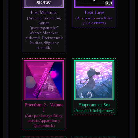
mostrar
Lost Memories
Toxic Love
(Arte por Torrent 64,
(Arte por Jonaya Riley
Adrian
y Celestriarts)
"gravitygauntlet"
Wahrer, Monckat,
piskomil, Horizonseek
Studios, d0gtier y
ricemilk)
Friendsim 2 - Volume
Hippocampus Sea
1
(Arte por Circlejourney)
(Arte por Jonaya Riley,
artisticApparition y
Queuestuck)