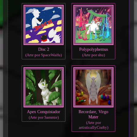
Disc 2
Polypolyphemus
(Arte por SpaceWaifu)
(Arte por shu)
Apex Conquistador
Recordare, Virgo
Mater
(Arte por Sammie)
(Arte por
artisticallyCrafty)