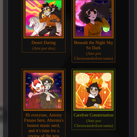
Desert Daring
Beneath the Night Sky
So Dark
(Arte por shu)
(Arte por
Chesswanderlust-sama)
Hi everyone, Antony
Carefree Consternation
Fntano here, Alternia's
(Arte por
busiest music nerd,
Chesswanderlust-sama)
and it's time for a
review of the new