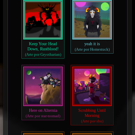
Keep Your Head
yeah it is
Down, Rustblood!
(Arte por Homestuck)
(Arte por Gryotharian)
Here on Alternia
Scrubbing Until
Morning
(Arte por star-nomad)
(Arte por shu)