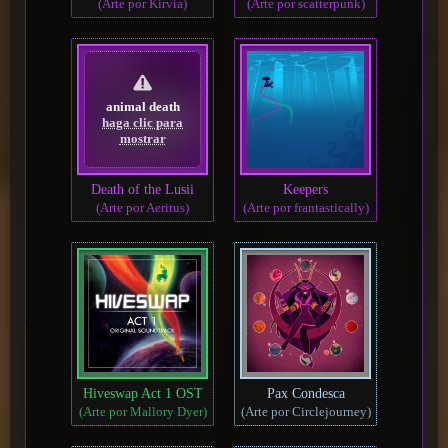
(Arte por Kirvia)
(Arte por scatterpunk)
animal death
haga clic para
mostrar
Death of the Lusii
Keepers
(Arte por Aeritus)
(Arte por frantastically)
Hiveswap Act 1 OST
Pax Condesca
(Arte por Mallory Dyer)
(Arte por Circlejourney)