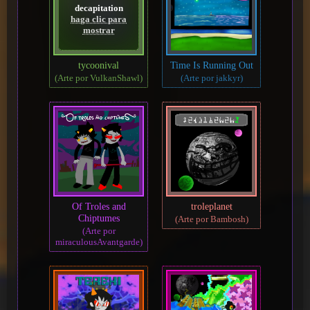
decapitation
haga clic para
mostrar
tycoonival
Time Is Running Out
(Arte por VulkanShawl)
(Arte por jakkyr)
Of Troles and
troleplanet
Chiptumes
(Arte por Bambosh)
(Arte por
miraculousAvantgarde)