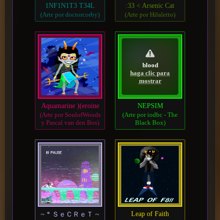
1NF1N1T3 T34L
:33 < Arsenic Cat
(Arte por doctorcorby)
(Arte por Hilaletto)
blood
haga clic para
mostrar
Aquamarine )(eroine
NEPSIM
(Arte por SoulofWoods
(Arte por iodbc - The
y Pascal van den Bos)
Black Box)
Leap of Faith
~ * ＳｅＣＲｅＴ ~