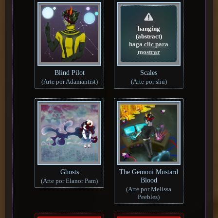
hanging
(abstract)
haga clic para
mostrar
Blind Pilot
Scales
(Arte por Adamantist)
(Arte por shu)
Ghosts
The Gemoni Mustard
Blood
(Arte por Elanor Pam)
(Arte por Melissa
Peebles)