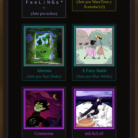
(Arte por WarxTron y
ＦｅｅＬｉＮＧｓ *
Scarodactyl)
~
(Arte por ackro)
Alternia
A Fairy Battle
(Arte por Xan Drake)
(Arte por Max Wilfre)
Crustacean
mIrAcLeS