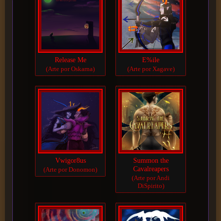
Release Me
E%ile
(Arte por Oskarna)
(Arte por Xagave)
Vwigor8us
Summon the
Cavalreapers
(Arte por Donomon)
(Arte por Andi
DiSpirito)