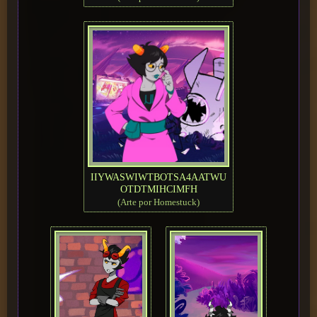
IIYWASWIWTBOTSA4AATWU
OTDTMIHCIMFH
(Arte por Homestuck)