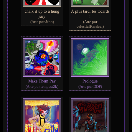
chalk it up to a hung
À plus tard, les tocards
jury
!
(Arte por Jebb)
(Arte por
celestialKarakul)
Make Them Pay
Prologue
(Arte por tempest2k)
(Arte por DDP)