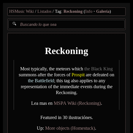
HSMusic Wiki
Listados
Tag:
Reckoning
(
Info
Galería
)
Reckoning
Most typically, the meteors which
the Black King
summons after the forces of
Prospit
are defeated on
the Battlefield
; this tag also applies to any
representation of the immediate events during the
Reckoning.
Lea mas en
MSPA Wiki (Reckoning)
.
Featured in 30 ilustraciónes.
Up:
More objects (Homestuck)
.