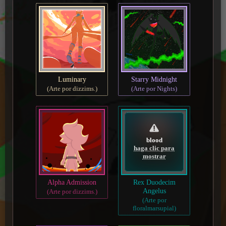
Luminary
Starry Midnight
(Arte por dizzims.)
(Arte por Nights)
blood
haga clic para
mostrar
Alpha Admission
Rex Duodecim
Angelus
(Arte por dizzims.)
(Arte por
floralmarsupial)