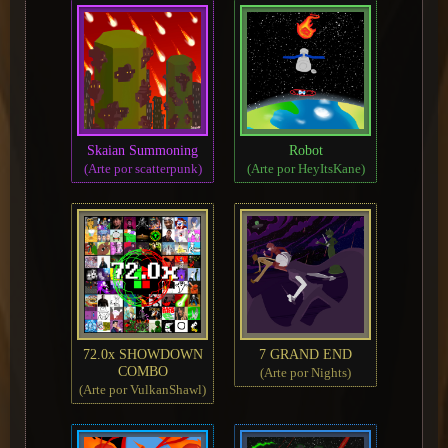
Skaian Summoning
Robot
(Arte por scatterpunk)
(Arte por HeyItsKane)
72.0x SHOWDOWN
7 GRAND END
COMBO
(Arte por Nights)
(Arte por VulkanShawl)