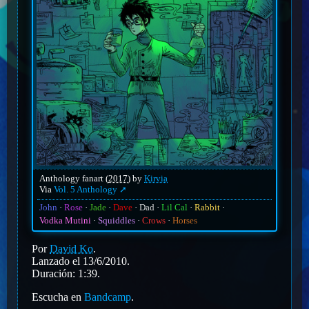
Anthology fanart (
2017
) by
Kirvia
Via
Vol. 5 Anthology
John
Rose
Jade
Dave
Dad
Lil Cal
Rabbit
Vodka Mutini
Squiddles
Crows
Horses
Por
David Ko
.
Lanzado el 13/6/2010.
Duración: 1:39.
Escucha en
Bandcamp
.