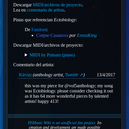
Descargar
MIDI/archivos de proyecto
.
Lea en
comentario de artista
.
Pistas que referencian
Ectobiology
:
De
Fandom
:
Corpse Casanova
por
EnnuiKing
Descargar MIDI/archivos de proyecto:
MIDI by Putnam (piano)
Comentario del artista:
Kirvia
:
(anthology artist,
Tumblr
)
13/4/2017
this was my piece for @vol5anthology; my song
was Ectobiology. please consider checking it out
as it has 64 more wonderful pieces by talented
artists! happy 413!
HSMusic Wiki is an unofficial fan project.
Its
creation and development are made possible