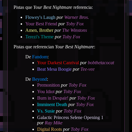
Pistas que
Your Best Nightmare
referencia:
Flowey's Laugh
por
Warner Bros.
Your Best Friend
por
Toby Fox
Amen, Brother
por
The Winstons
Terezi's Theme
por
Toby Fox
Pistas que referencian
Your Best Nightmare
:
De
Fandom
:
Your Darkest Canrival
por
bobthetacocat
Beat Mesa Boogie
por
Tee-vee
De
Beyond
:
Premonition
por
Toby Fox
You Idiot
por
Toby Fox
Burn in Despair!
por
Toby Fox
Imminent Death
por
Toby Fox
Vs. Susie
por
Toby Fox
Galactic Princess Selene Opening 1
por
Ray Mike
Digital Roots
por
Toby Fox