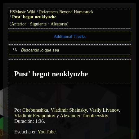
HSMusic Wiki
References Beyond Homestuck
Pust' begut neuklyuzhe
(
Anterior
Siguiente
Aleatorio
)
Additional Tracks
Pust' begut neuklyuzhe
Por
Cheburashka
,
Vladimir Shainsky
,
Vasily Livanov
,
Vladimir Ferapontov
y
Alexander Timofeevskiy
.
Duración: 1:36.
Escucha en
YouTube
.