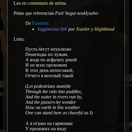
Lea en
comentario de artista
.
Pistas que referencian
Pust' begut neuklyuzhe
:
De
Fandom
:
Jugglatronn 666
por
Xszelor
y
Highblood
Letra:
Пусть бегут неуклюже
Пешеходы по лужам,
А вода по асфальту рекой
И не ясно прохожим
В этот день непогожий,
Отчего я веселый такой
(
Let pedestrians stumble
Through the rain into puddles,
And the water in rivers run by,
And the passers-by wonder
How on earth in this weather
One can stand here as cheerful as I
)
А я играю на гармошке
У прохожих на виду