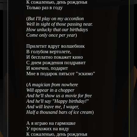
К сожаленью, день рожденья
Только раз в году
(
But I'll play on my accordion
Well in sight of those passing near.
How unlucky that our birthdays
Come only once per year
)
Прилетит вдруг волшебник
В голубом вертолете,
И бесплатно покажет кино
С днем рождения поздравит
И конечно, подарит
Мне в подарок пятьсот "эскимо"
(
A magician from nowhere
Will appear in a chopper
And he'll show us a movie for free
And he'll say "Happy birthday!"
And will leave me, I wager,
Half a thousand bars of ice cream
)
А я играю на гармошке
У прохожих на виду
К сожаленью, день рожденья