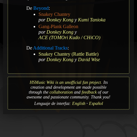
De
Beyond
:
Snakey Chantey
por
Donkey Kong
y
Kumi Tanioka
Gang-Plank Galleon
por
Donkey Kong
y
ACE (TOMOri Kudo / CHiCO)
De
Additional Tracks
:
Snakey Chantey (Rattle Battle)
por
Donkey Kong
y
David Wise
HSMusic Wiki is an unofficial fan project.
Its
creation and development are made possible
through the
collaboration
and
feedback
of our
awesome and passionate community. Thank you!
Lenguaje de interfaz:
English
Español